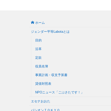
ホーム
ジェンダー平等Labotaとは
目的
沿革
定款
役員名簿
事業計画・収支予算書
貸借対照表
NPOニュース「ごぶさたです！」
エセナおおた
パシオンＴＯＫＹＯ