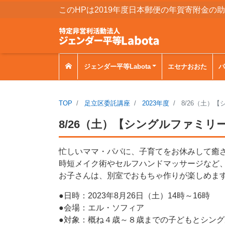
このHPは2019年度日本郵便の年賀寄附金の
ジェンダー平等Labota
エセナおおた
パ
TOP
足立区委託講座
2023年度
8/26（土）
8/26（土）【シングルファミ
忙しいママ・パパに、子育てをお休みして癒
時短メイク術やセルフハンドマッサージなど
お子さんは、別室でおもちゃ作りが楽しめま
●日時：2023年8月26日（土）14時～16時
●会場：エル・ソフィア
●対象：概ね４歳～８歳までの子どもとシン