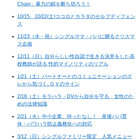
Chain」暴力の鎖を断ち切ろう！
10/15、10/22(土)ココロとカラダのセルフディフェン
ス
11/23（水・祝）シングルママ・パパに贈るクリスマ
ス企画
12/11（日）自分らしい性自認で生きる決意をした高
校教師が語る 性的マイノリティのリアル
1/21（土）パートナーとのコミュニケーションのズ
レから気づく､ＤＶのサイン
2/18（土）モラハラ・DVから自分を守る 女性のた
めの法律知識
2/21（火）中小企業、待ったなし！ 産後パパ育
休・パワハラ防止義務化への対応
3/12（日）シングルファミリー限定 人気メニュー