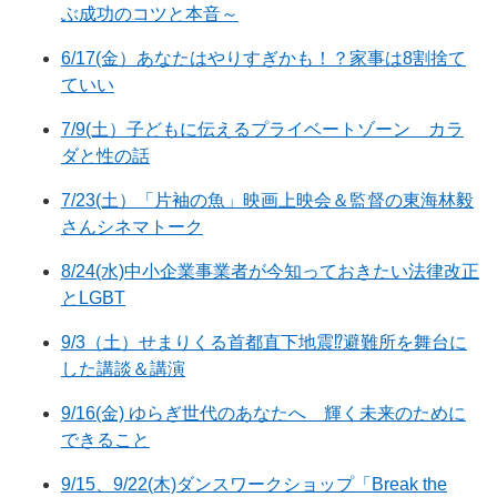
ぶ成功のコツと本音～
6/17(金）あなたはやりすぎかも！？家事は8割捨て
ていい
7/9(土）子どもに伝えるプライベートゾーン カラ
ダと性の話
7/23(土）「片袖の魚」映画上映会＆監督の東海林毅
さんシネマトーク
8/24(水)中小企業事業者が今知っておきたい法律改正
とLGBT
9/3（土）せまりくる首都直下地震⁉避難所を舞台に
した講談＆講演
9/16(金) ゆらぎ世代のあなたへ 輝く未来のために
できること
9/15、9/22(木)ダンスワークショップ「Break the