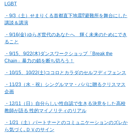
LGBT
・9/3（土）せまりくる首都直下地震⁉避難所を舞台にした
講談＆講演
・9/16(金) ゆらぎ世代のあなたへ 輝く未来のためにでき
ること
・9/15、9/22(木)ダンスワークショップ「Break the
Chain」暴力の鎖を断ち切ろう！
・10/15、10/22(土)ココロとカラダのセルフディフェンス
・11/23（水・祝）シングルママ・パパに贈るクリスマス
企画
・12/11（日）自分らしい性自認で生きる決意をした高校
教師が語る 性的マイノリティのリアル
・1/21（土）パートナーとのコミュニケーションのズレか
ら気づく､ＤＶのサイン