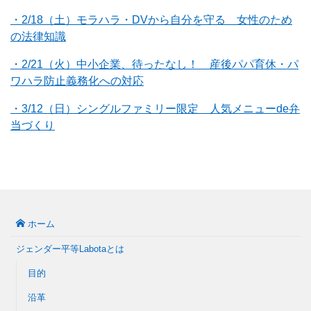
・2/18（土）モラハラ・DVから自分を守る 女性のため
の法律知識
・2/21（火）中小企業、待ったなし！ 産後パパ育休・パ
ワハラ防止義務化への対応
・3/12（日）シングルファミリー限定 人気メニューde弁
当づくり
ホーム
ジェンダー平等Labotaとは
目的
沿革