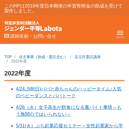
このHPは2019年度日本郵便の年賀寄附金の助成を受けて
製作しました。
Me
講師依頼・お問い合せ
TOP
自主事業（助成・委託含む）
足立区委託講座
2022年度
2022年度
4/24､5/8(日)パパと赤ちゃんのハッピータイム♪人気
のベビーダンスとパパトーク
4/26（火）女子高生が餌食になる裏バイト事情～も
う無関心ではいられない～
5/31(火）ぷち起業応援セミナー～女性起業家から学