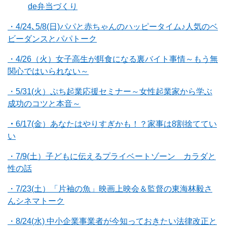
de弁当づくり
・4/24､5/8(日)パパと赤ちゃんのハッピータイム♪人気のベ
ビーダンスとパパトーク
・4/26（火）女子高生が餌食になる裏バイト事情～もう無
関心ではいられない～
・5/31(火）ぷち起業応援セミナー～女性起業家から学ぶ
成功のコツと本音～
・
6/17(金）あなたはやりすぎかも！？家事は8割捨ててい
い
・7/9(土）子どもに伝えるプライベートゾーン カラダと
性の話
・7/23(土）「片袖の魚」映画上映会＆監督の東海林毅さ
んシネマトーク
・8/24(水) 中小企業事業者が今知っておきたい法律改正と