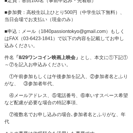
■定員：各回100名（事前申込み・先着順）
■参加費：高校生以上ひとり500円（中学生以下無料）、
当日会場でお支払い（現金のみ）
■申込：メール（1840passiontokyo@gmail.com）もしく
はFAX（03-6423-1841）で以下の内容を記載してお申し
込みください。
件名
「8/29ワンコイン映画上映会」
とし、本文に①
下記①
～⑦を記入お申込みください。
①午前参加もしくは午後参加を記入、②参加者名とふり
がな、 ③参加者年代、
④メールアドレス、⑤電話番号、⑥車いすスペース希望
など配慮が必要な場合の
特記事項、
⑦複数名でお申し込みの場合､参加者名とふりがな、年
代