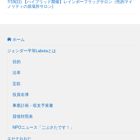
7/19(日) 【ハイブリッド開催】レインボーフラッグサロン（性的マイ
ノリティの居場所サロン)
ホーム
ジェンダー平等Labotaとは
目的
沿革
定款
役員名簿
事業計画・収支予算書
貸借対照表
NPOニュース「ごぶさたです！」
エセナおおた