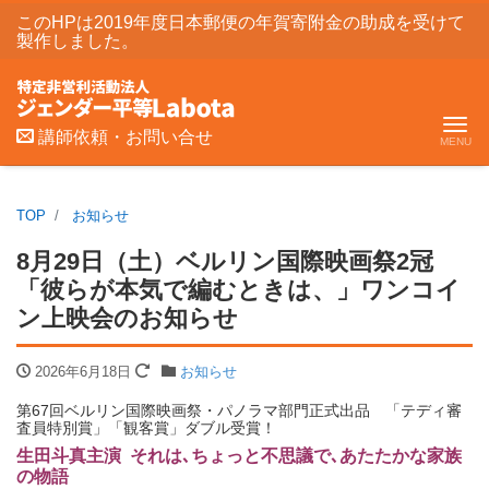
このHPは2019年度日本郵便の年賀寄附金の助成を受けて
製作しました。
Me
講師依頼・お問い合せ
TOP
お知らせ
8月29日（土）ベルリン国際映画祭2冠
「彼らが本気で編むときは、」ワンコイ
ン上映会のお知らせ
2026年6月18日
お知らせ
第67回ベルリン国際映画祭・パノラマ部門正式出品 「テディ審
査員特別賞」「観客賞」ダブル受賞！
生田斗真主演 それは､ちょっと不思議で､あたたかな家族
の物語