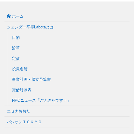
ホーム
ジェンダー平等Labotaとは
目的
沿革
定款
役員名簿
事業計画・収支予算書
貸借対照表
NPOニュース「ごぶさたです！」
エセナおおた
パシオンＴＯＫＹＯ