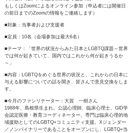
もしくはZoomによるオンライン参加（申込者には開催日
の前日までのZoomの情報をご連絡します）
■対象：当事者および支援者
■定員：10名（会場参加は最大6名）
■テーマ：「世界の状況からみた日本とLGBTQ課題～世界
では何が起きていて、国内ではこれから何が起きうるか
～」
■内容：LGBTQをめぐる世界の状況と、これからの日本に
与える影響についての話を聞き、皆さんで意見交換をしま
す。
■今月のファシリテーター：大賀 一樹さん
1988年、島根県生まれ。公認心理師、臨床心理士、GID学
会認定医療・教育コーディネーター。専門は臨床心理的地
域援助としてのLGBTQ+コミュニティ支援。Xジェンダー
／ノンバイナリーであることをオープンにし、LGBTQ+当