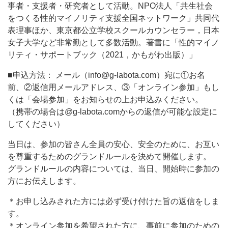
事者・支援者・研究者として活動。NPO法人「共生社会
をつくる性的マイノリティ支援全国ネットワーク」共同代
表理事ほか、東京都公立学校スクールカウンセラー，日本
女子大学など非常勤として多数活動。著書に「性的マイノ
リティ・サポートブック（2021，かもがわ出版）」
■申込方法： メール（info@g-labota.com）宛に①お名
前、②返信用メールアドレス、③「オンライン参加」もし
くは「会場参加」をお知らせの上お申込みください。
（携帯の場合は@g-labota.comからの返信が可能な設定に
してください）
当日は、参加の皆さん全員の安心、安全のために、お互い
を尊重するためのグランドルールを決めて開催します。
グランドルールの内容については、当日、開始時に参加の
方にお伝えします。
＊お申し込みされた方には必ず受け付けた旨の返信をしま
す。
＊オンライン参加を希望された方に、事前に参加のための