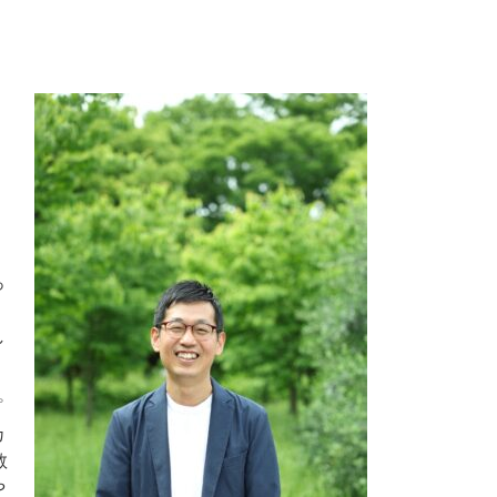
っ
し
プ
カ
教
や