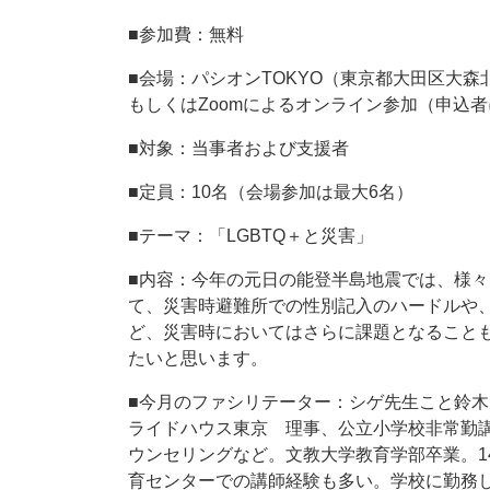
■参加費：無料
■会場：パシオンTOKYO（東京都大田区大森北2
もしくはZoomによるオンライン参加（申込者
■対象：当事者および支援者
■定員：10名（会場参加は最大6名）
■テーマ：「LGBTQ＋と災害」
■内容：今年の元日の能登半島地震では、様々
て、災害時避難所での性別記入のハードルや
ど、災害時においてはさらに課題となること
たいと思います。
■今月のファシリテーター：シゲ先生こと鈴木
ライドハウス東京 理事、公立小学校非常勤
ウンセリングなど。文教大学教育学部卒業。1
育センターでの講師経験も多い。学校に勤務