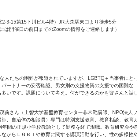
-3-15第15下川ビル4階）JR大森駅東口より徒歩5分
には開催日の前日までのZoomの情報をご連絡します）
な人たちの困難が報道されていますが、LGBTQ＋当事者にと
、パートナーの安否確認、男女別の支援物資の支援での困難な
も多いです。課題について考え。何ができるのかを皆さんと話
茂義さん（上智大学基盤教育センター非常勤講師、NPO法人
講師、自治体の相談員）専門は特別支援教育、教育相談、教育
4年間の正規小学校教諭として勤務を経て現職。教育研究会や
しながらＬＧＢＴや教育に関する講演活動を行い、性の多様性