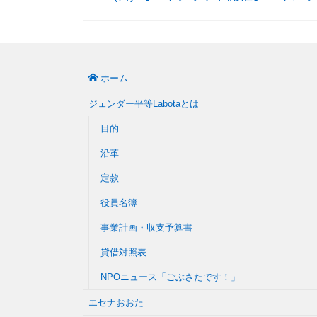
ホーム
ジェンダー平等Labotaとは
目的
沿革
定款
役員名簿
事業計画・収支予算書
貸借対照表
NPOニュース「ごぶさたです！」
エセナおおた